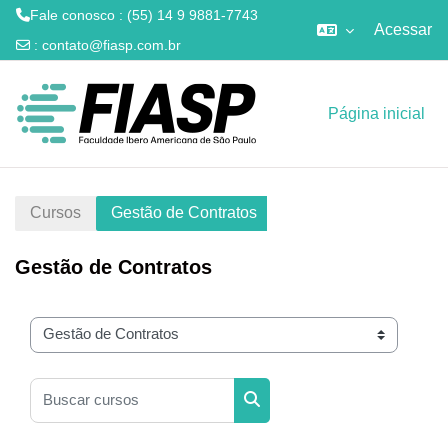
Fale conosco : (55) 14 9 9881-7743
Acessar
:
contato@fiasp.com.br
Ir para o conteúdo principal
Página inicial
Cursos
Gestão de Contratos
Gestão de Contratos
Categorias de Cursos
Buscar cursos
Buscar cursos