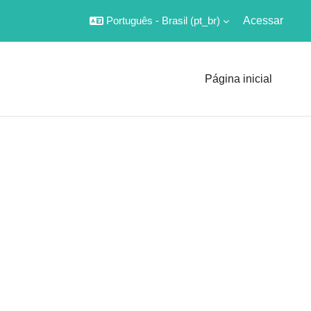
Português - Brasil ‎(pt_br)‎
Acessar
Página inicial