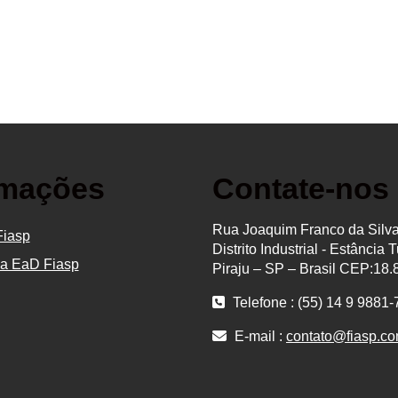
rmações
Contate-nos
Rua Joaquim Franco da Silva
Fiasp
Distrito Industrial - Estância T
ma EaD Fiasp
Piraju – SP – Brasil CEP:18.
Telefone : (55) 14 9 9881
E-mail :
contato@fiasp.co