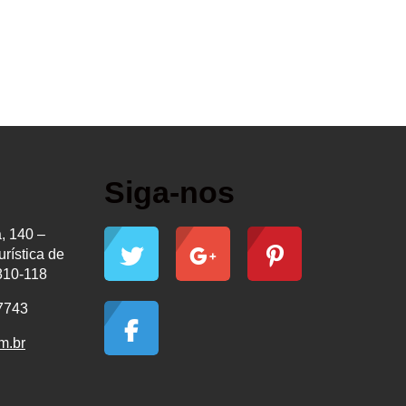
Siga-nos
, 140 –
urística de
810-118
-7743
m.br